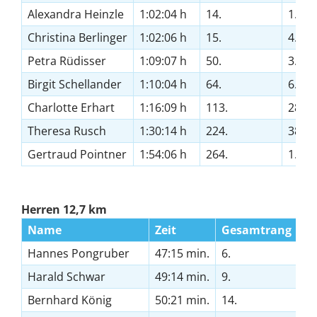
Alexandra Heinzle
1:02:04 h
14.
1.
Christina Berlinger
1:02:06 h
15.
4.
Petra Rüdisser
1:09:07 h
50.
3.
Birgit Schellander
1:10:04 h
64.
6.
Charlotte Erhart
1:16:09 h
113.
28.
Theresa Rusch
1:30:14 h
224.
38.
Gertraud Pointner
1:54:06 h
264.
1.
Herren 12,7 km
Name
Zeit
Gesamtrang
R
Hannes Pongruber
47:15 min.
6.
1.
Harald Schwar
49:14 min.
9.
1.
Bernhard König
50:21 min.
14.
3.