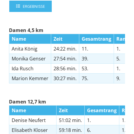
ERGEBNISSE
Damen 4,5 km
Name
Zeit
Gesamtrang
Rang A
Anita König
24:22 min.
11.
1.
Monika Genser
27:54 min.
39.
5.
Ida Rusch
28:56 min.
53.
1.
Marion Kemmer
30:27 min.
75.
9.
Damen 12,7 km
Name
Zeit
Gesamtrang
Rang
Denise Neufert
51:02 min.
1.
1.
Elisabeth Kloser
59:18 min.
6.
1.