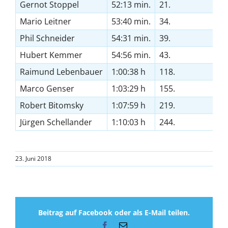
Gernot Stoppel
52:13 min.
21.
5.
Mario Leitner
53:40 min.
34.
5.
Phil Schneider
54:31 min.
39.
6.
Hubert Kemmer
54:56 min.
43.
9.
Raimund Lebenbauer
1:00:38 h
118.
15
Marco Genser
1:03:29 h
155.
26
Robert Bitomsky
1:07:59 h
219.
31
Jürgen Schellander
1:10:03 h
244.
40
23. Juni 2018
Beitrag auf Facebook oder als E-Mail teilen.
Facebook
E-