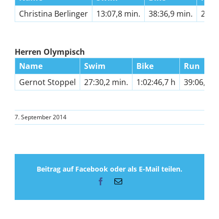
Christina Berlinger
13:07,8 min.
38:36,9 min.
23:0
Herren Olympisch
Name
Swim
Bike
Run
Gernot Stoppel
27:30,2 min.
1:02:46,7 h
39:06,6 m
7. September 2014
Beitrag auf Facebook oder als E-Mail teilen.
Facebook
E-
Mail