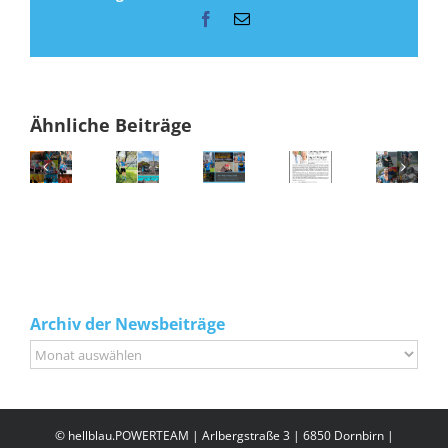
Facebook
E-
Mail
Ähnliche Beiträge
Archiv der Newsbeiträge
Archiv
der
Newsbeiträge
© hellblau.POWERTEAM | Arlbergstraße 3 | 6850 Dornbirn |