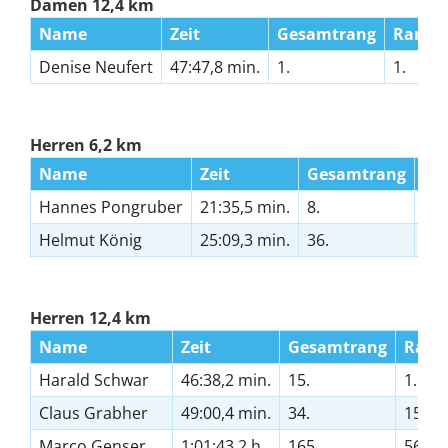
Damen 12,4 km
Name
Zeit
Gesamtrang
Rang 
Denise Neufert
47:47,8 min.
1.
1.
Herren 6,2 km
Name
Zeit
Gesamtrang
Ra
Hannes Pongruber
21:35,5 min.
8.
3.
Helmut König
25:09,3 min.
36.
2.
Herren 12,4 km
Name
Zeit
Gesamtrang
Rang
Harald Schwar
46:38,2 min.
15.
1.
Claus Grabher
49:00,4 min.
34.
15.
Marco Genser
1:01:43,2 h
165.
56.