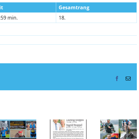
it
Gesamtrang
:59 min.
18.
Facebook
E-
Mai