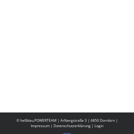
End of Season
Party 21.
November 2015
© hellblau.POWERTEAM | Arlbergstraße 3 | 6850 Dornbirn |
Impressum
|
Datenschutzerklärung
|
Login