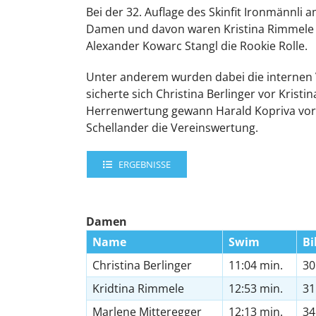
Bei der 32. Auflage des Skinfit Ironmännli 
Damen und davon waren Kristina Rimmele u
Alexander Kowarc Stangl die Rookie Rolle.
Unter anderem wurden dabei die internen
sicherte sich Christina Berlinger vor Krist
Herrenwertung gewann Harald Kopriva vor 
Schellander die Vereinswertung.
ERGEBNISSE
Damen
Name
Swim
Bi
Christina Berlinger
11:04 min.
30
Kridtina Rimmele
12:53 min.
31
Marlene Mitteregger
12:13 min.
34