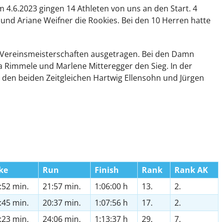
am 4.6.2023 gingen 14 Athleten von uns an den Start. 4
nd Ariane Weifner die Rookies. Bei den 10 Herren hatte
 Vereinsmeisterschaften ausgetragen. Bei den Damn
ina Rimmele und Marlene Mitteregger den Sieg. In der
den beiden Zeitgleichen Hartwig Ellensohn und Jürgen
ke
Run
Finish
Rank
Rank AK
:52 min.
21:57 min.
1:06:00 h
13.
2.
:45 min.
20:37 min.
1:07:56 h
17.
2.
:23 min.
24:06 min.
1:13:37 h
29.
7.