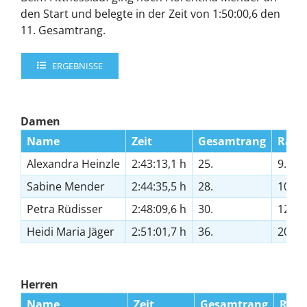
den Start und belegte in der Zeit von 1:50:00,6 den
11. Gesamtrang.
ERGEBNISSE
Damen
Name
Zeit
Gesamtrang
Rang
Alexandra Heinzle
2:43:13,1 h
25.
9.
Sabine Mender
2:44:35,5 h
28.
10.
Petra Rüdisser
2:48:09,6 h
30.
12.
Heidi Maria Jäger
2:51:01,7 h
36.
20.
Herren
Name
Zeit
Gesamtrang
Rang