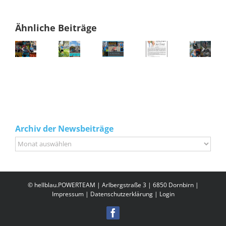
Ähnliche Beiträge
Archiv der Newsbeiträge
Archiv
der
Newsbeiträge
© hellblau.POWERTEAM | Arlbergstraße 3 | 6850 Dornbirn |
Impressum
|
Datenschutzerklärung
|
Login
Facebook