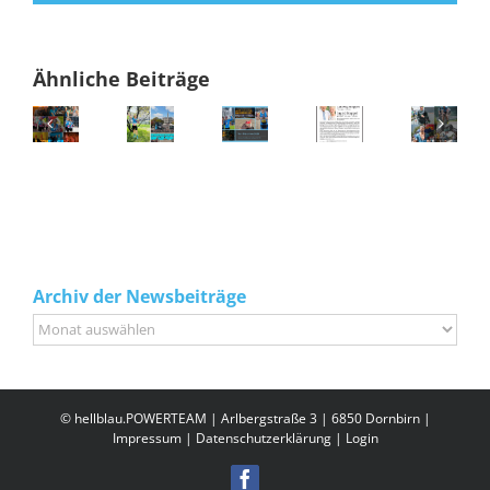
Ähnliche Beiträge
Archiv der Newsbeiträge
Archiv
der
Newsbeiträge
© hellblau.POWERTEAM | Arlbergstraße 3 | 6850 Dornbirn |
Impressum
|
Datenschutzerklärung
|
Login
Facebook