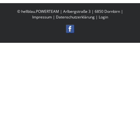
© hellblau.POWERTEAM | Arlbergstraße 3 | 6850 Dornbirn |
Impressum
|
Datenschutzerklärung
|
Login
Facebook