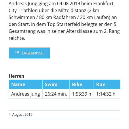
Andreas Jung ging am 04.08.2019 beim Frankfurt
City Triathlon über die Mitteldistanz (2 km
Schwimmen / 80 km Radfahren / 20 km Laufen) an
den Start. In dem Top Starterfeld belegte er den 5.
Gesamtrang was in seiner Altersklasse zum 2. Rang
reichte.
ERGEBNISSE
Herren
Name
Swim
Bike
Run
Fin
Andreas Jung
26:24 min.
1:53:39 h
1:14:32 h
3:40
4. August 2019