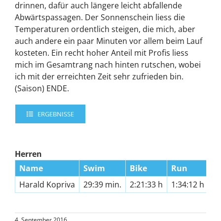
drinnen, dafür auch längere leicht abfallende
Abwärtspassagen. Der Sonnenschein liess die
Temperaturen ordentlich steigen, die mich, aber
auch andere ein paar Minuten vor allem beim Lauf
kosteten. Ein recht hoher Anteil mit Profis liess
mich im Gesamtrang nach hinten rutschen, wobei
ich mit der erreichten Zeit sehr zufrieden bin.
(Saison) ENDE.
ERGEBNISSE
Herren
Name
Swim
Bike
Run
Fi
Harald Kopriva
29:39 min.
2:21:33 h
1:34:12 h
4:
4. September 2016