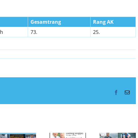
Gesamtrang
Rang AK
 h
73.
25.
Facebook
E-
Mai