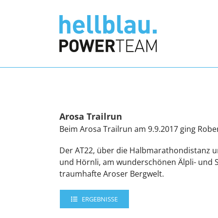
Zum
Inhalt
springen
Arosa Trailrun
Beim Arosa Trailrun am 9.9.2017 ging Rober
Der AT22, über die Halbmarathondistanz u
und Hörnli, am wunderschönen Älpli- und S
traumhafte Aroser Bergwelt.
ERGEBNISSE