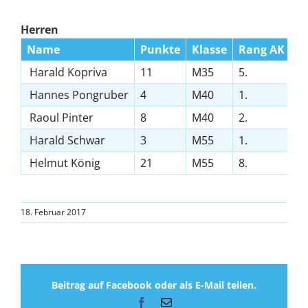
Herren
Name
Punkte
Klasse
Rang AK
Harald Kopriva
11
M35
5.
Hannes Pongruber
4
M40
1.
Raoul Pinter
8
M40
2.
Harald Schwar
3
M55
1.
Helmut König
21
M55
8.
18. Februar 2017
Beitrag auf Facebook oder als E-Mail teilen.
Facebook
E-