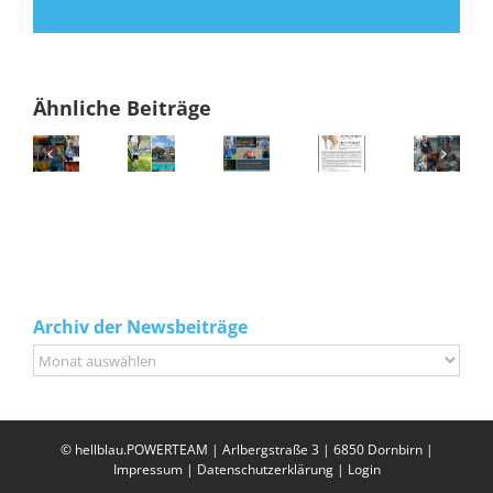
Mail
Ähnliche Beiträge
Archiv der Newsbeiträge
Archiv
der
Newsbeiträge
© hellblau.POWERTEAM | Arlbergstraße 3 | 6850 Dornbirn |
Impressum
|
Datenschutzerklärung
|
Login