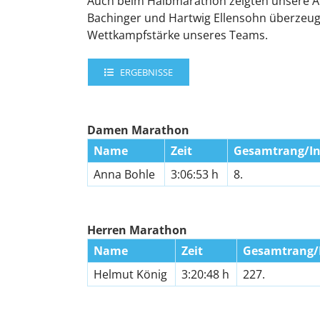
Auch beim Halbmarathon zeigten unsere At
Bachinger und Hartwig Ellensohn überzeug
Wettkampfstärke unseres Teams.
ERGEBNISSE
Damen Marathon
Name
Zeit
Gesamtrang/In
Anna Bohle
3:06:53 h
8.
Herren Marathon
Name
Zeit
Gesamtrang/I
Helmut König
3:20:48 h
227.