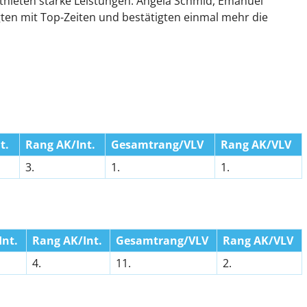
hleten starke Leistungen: Angela Schmid, Emanuel
ten mit Top-Zeiten und bestätigten einmal mehr die
t.
Rang AK/Int.
Gesamtrang/VLV
Rang AK/VLV
3.
1.
1.
nt.
Rang AK/Int.
Gesamtrang/VLV
Rang AK/VLV
4.
11.
2.