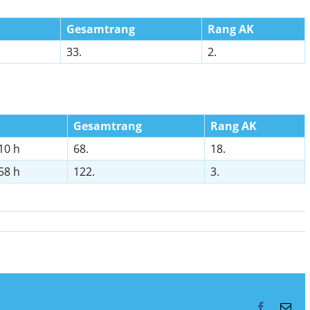
Gesamtrang
Rang AK
33.
2.
Gesamtrang
Rang AK
10 h
68.
18.
58 h
122.
3.
Facebook
E-