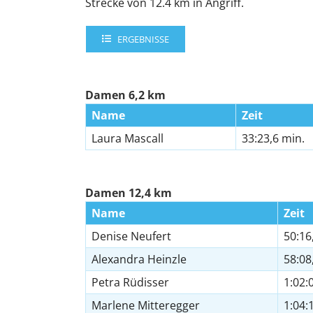
Strecke von 12.4 km in Angriff.
ERGEBNISSE
Damen 6,2 km
Name
Zeit
Laura Mascall
33:23,6 min.
Damen 12,4 km
Name
Zeit
Denise Neufert
50:16
Alexandra Heinzle
58:08
Petra Rüdisser
1:02:
Marlene Mitteregger
1:04: