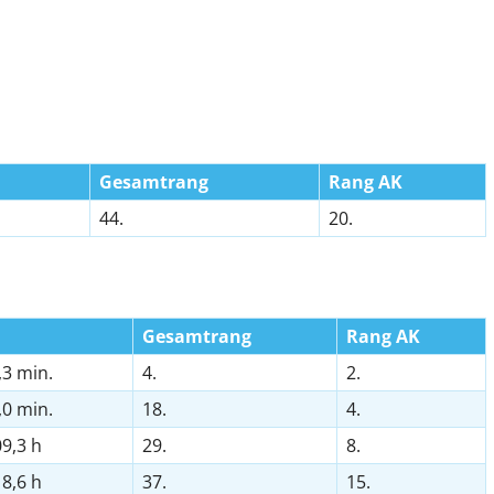
Gesamtrang
Rang AK
44.
20.
Gesamtrang
Rang AK
,3 min.
4.
2.
,0 min.
18.
4.
09,3 h
29.
8.
18,6 h
37.
15.