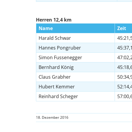
Herren 12,4 km
Name
Zeit
Harald Schwar
45:21,
Hannes Pongruber
45:37,
Simon Fussenegger
47:02,
Bernhard König
45:18,
Claus Grabher
50:34,
Hubert Kemmer
52:14,
Reinhard Scheger
57:00,
18. Dezember 2016